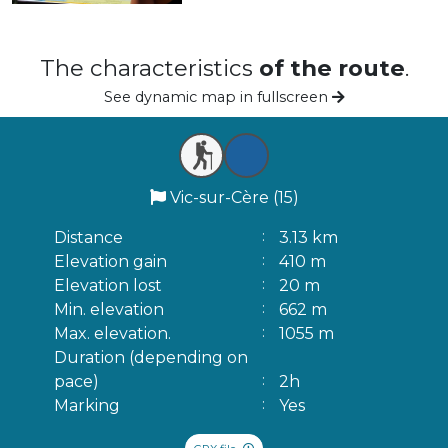
The characteristics
of the route
.
See dynamic map in fullscreen
Vic-sur-Cère (15)
Distance
3.13 km
Elevation gain
410 m
Elevation lost
20 m
Min. elevation
662 m
Max. elevation.
1055 m
Duration (depending on
pace)
2h
Marking
Yes