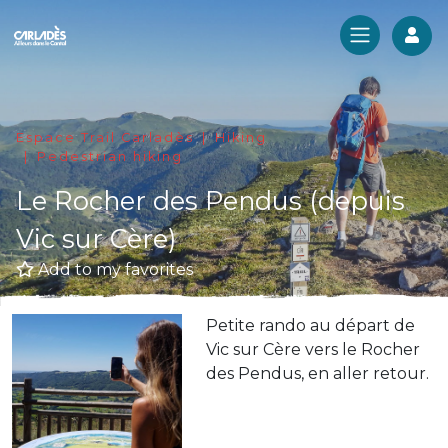
Log
Espace Trail Carladès
Hiking
Pedestrian hiking
Le Rocher des Pendus (depuis
Vic sur Cère)
Add to my favorites
Petite rando au départ de
Vic sur Cère vers le Rocher
des Pendus, en aller retour.