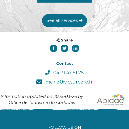
See all services
Share
Contact
04 71 47 51 75
mairie@vicsurcere.fr
Information updated on 2025-03-26 by
Office de Tourisme du Carladès
FOLLOW US ON